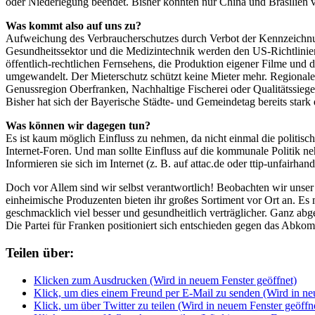
oder Niederlegung beendet. Bisher konnten nur China und Brasilien v
Was kommt also auf uns zu?
Aufweichung des Verbraucherschutzes durch Verbot der Kennzeichnun
Gesundheitssektor und die Medizintechnik werden den US-Richtlinien
öffentlich-rechtlichen Fernsehens, die Produktion eigener Filme u
umgewandelt. Der Mieterschutz schützt keine Mieter mehr. Regionale 
Genussregion Oberfranken, Nachhaltige Fischerei oder Qualitätssiege
Bisher hat sich der Bayerische Städte- und Gemeindetag bereits stark 
Was können wir dagegen tun?
Es ist kaum möglich Einfluss zu nehmen, da nicht einmal die politisch
Internet-Foren. Und man sollte Einfluss auf die kommunale Politik n
Informieren sie sich im Internet (z. B. auf attac.de oder ttip-unfairhand
Doch vor Allem sind wir selbst verantwortlich! Beobachten wir unser
einheimische Produzenten bieten ihr großes Sortiment vor Ort an. Es 
geschmacklich viel besser und gesundheitlich verträglicher. Ganz 
Die Partei für Franken positioniert sich entschieden gegen das Abk
Teilen über:
Klicken zum Ausdrucken (Wird in neuem Fenster geöffnet)
Klick, um dies einem Freund per E-Mail zu senden (Wird in ne
Klick, um über Twitter zu teilen (Wird in neuem Fenster geöffn