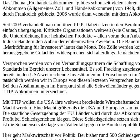
Das Thema „Freihandelsabkommen“ gibt es schon seit vielen Jahren. 
Abkommen (Allgemeines Zoll- und Handelsabkommen) von 1948, die
durch Frankreich geblockt. 2006 wurde dann versucht, mit dem Abko
Seit 2003 verhandelt man nun über TTIP. Dabei sitzen in den Beratung
einfach übergangen. Kritische Organisationen weltweit (wie Caritas, 
die Unterdrückung ihrer heimischen Produkte – allen voran dem Anbau 
Industrieländern den Anbau der einheimischen Zwiebeln. Die Bauern
„Marktöffnung für Investoren“ lautet das Motto. Die Zölle werden kom
herausgegebene Gutachten widersprechen sich allerdings. Je nachdem
Versprochen werden von den Verhandlungspartnern die Schaffung von
Standards im Bereich unserer Lebensmittel. Es soll Fracking zugelas
bereits in den USA weitreichende Investitionen und Forschungen im 
tatsächlich werden wir in Europa von diesen letzteren Versprechen 
Bei den Abstimmungen im Europarat sind alle Schwellenländer gege
TTIP-Abkommen unterzeichnet.
Mit TTIP wollen die USA ihre weltweit bröckelnde Wirtschaftsmacht g
Macht werden. Eine Macht größer als die USA und Europa zusamme
Die staatliche Gesetzgebung der EU-Länder wird durch das Abkomm
Profit bei Schiedsgerichten klagen. Diese Schiedsgerichte setzen sic
ist die Schadensersatzklage von Vattenfall gegen die Bundesrepublik
Hier geht Marktwirtschaft vor Politik. Bei bisher rund 500 Schieds