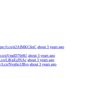
tps://t.co/n2AIMKC6oC
about 3 years ago
//t.co/uVmdD70r8U
about 3 years ago
//t.co/LlKpEzINAc
about 3 years ago
s://t.co/Nvq6o1JBvs
about 3 years ago