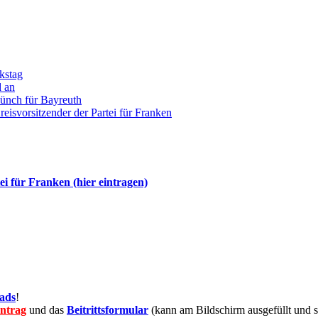
kstag
d an
ünch für Bayreuth
isvorsitzender der Partei für Franken
ei für Franken (hier eintragen)
ads
!
antrag
und das
Beitrittsformular
(kann am Bildschirm ausgefüllt und 