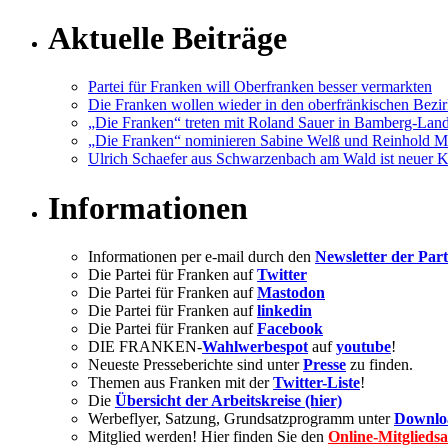
Aktuelle Beiträge
Partei für Franken will Oberfranken besser vermarkten
Die Franken wollen wieder in den oberfränkischen Bezir
„Die Franken“ treten mit Roland Sauer in Bamberg-Lan
„Die Franken“ nominieren Sabine Welß und Reinhold M
Ulrich Schaefer aus Schwarzenbach am Wald ist neuer Kre
Informationen
Informationen per e-mail durch den
Newsletter der Part
Die Partei für Franken auf
Twitter
Die Partei für Franken auf
Mastodon
Die Partei für Franken auf
linkedin
Die Partei für Franken auf
Facebook
DIE FRANKEN-
Wahlwerbespot
auf
youtube
!
Neueste Presseberichte sind unter
Presse
zu finden.
Themen aus Franken mit der
Twitter-Liste
!
Die
Übersicht der Arbeitskreise (hier)
Werbeflyer, Satzung, Grundsatzprogramm unter
Downlo
Mitglied werden! Hier finden Sie den
Online-Mitglieds