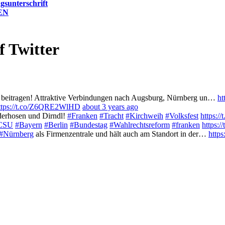
gsunterschrift
KEN
Twitter
e beitragen! Attraktive Verbindungen nach Augsburg, Nürnberg un…
ht
ttps://t.co/Z6QRE2WlHD
about 3 years ago
ederhosen und Dirndl!
#Franken
#Tracht
#Kirchweih
#Volksfest
https:
CSU
#Bayern
#Berlin
#Bundestag
#Wahlrechtsreform
#franken
https:
#Nürnberg
als Firmenzentrale und hält auch am Standort in der…
http