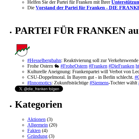
Helfen Sie der Partei für Franken mit Ihrer
Unterstützun
Die
Vorstand der Partei für Franken - DIE FRAN
PARTEI FÜR FRANKEN auf 
#Hesselbergbahn
: Reaktivierung soll zur Verkehrswend
Frohe Ostern 🐇
#FroheOstern
#Franken
#DieFranken
h
Kulturelle Aneignung: Frankenpartei will Verbot von L
CSU-Doppelmoral. In Bayern gut - in Berlin schlecht.
#
#Innomotics
: Zukunftsträchtige
#Siemens
-Tochter wählt
Kategorien
Aktionen
(3)
Allgemein
(20)
Fakten
(4)
Gründung
(3)