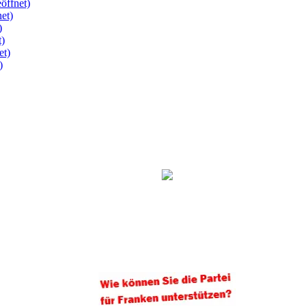
öffnet)
et)
)
t)
et)
)