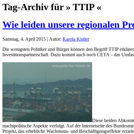
Tag-Archiv für » TTIP «
Wie leiden unsere regionalen P
Samstag, 4. April 2015 | Autor:
Karola Kistler
Die wenigsten Politiker und Bürger können den Begriff TTIP erklären
Investitionspartnerschaft. Dazu kommt auch noch CETA – das Umfa
Diese beiden Abkomme
machtpolitische Aspekte verfolgt. Auf der Internetseite des Bundesmi
Projekt, das erhebliche Wachstums- und Beschäftigungseffekte erzi