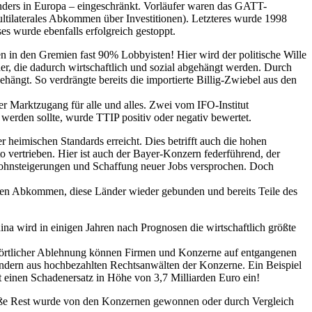
onders in Europa – eingeschränkt. Vorläufer waren das GATT-
aterales Abkommen über Investitionen). Letzteres wurde 1998
 wurde ebenfalls erfolgreich gestoppt.
en in den Gremien fast 90% Lobbyisten! Hier wird der politische Wille
der, die dadurch wirtschaftlich und sozial abgehängt werden. Durch
hängt. So verdrängte bereits die importierte Billig-Zwiebel aus den
er Marktzugang für alle und alles. Zwei vom IFO-Institut
erden sollte, wurde TTIP positiv oder negativ bewertet.
eimischen Standards erreicht. Dies betrifft auch die hohen
 vertrieben. Hier ist auch der Bayer-Konzern federführend, der
llohnsteigerungen und Schaffung neuer Jobs versprochen. Doch
en Abkommen, diese Länder wieder gebunden und bereits Teile des
a wird in einigen Jahren nach Prognosen die wirtschaftlich größte
örtlicher Ablehnung können Firmen und Konzerne auf entgangenen
 sondern aus hochbezahlten Rechtsanwälten der Konzerne. Ein Beispiel
t einen Schadenersatz in Höhe von 3,7 Milliarden Euro ein!
große Rest wurde von den Konzernen gewonnen oder durch Vergleich