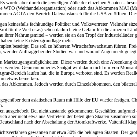
Es wurde aber durch die jeweiligen Zölle der einzelnen Staaten – bes
 WTO (Welthandelsorganisation) oder auch das Abkommen MAI (Multil
mmen ACTA den Bereich Datenaustausch für die USA zu öffnen. Dieses
en keinesfalls fachkundige Politiker und Volksvertreter. Vielmehr sitz
Brot für die Welt usw.) sehen dadurch eine Gefahr für die ärmeren Län
ihrer Nahrungsmittel – werden sie an den Tropf der Industrieländer ge
 haben keine Existenzgrundlage mehr.
plett beseitigt. Das soll zu höherem Wirtschaftswachstum führen. Frei
, wer der Auftraggeber der Studien war und worauf Augenmerk gelegt w
 Marktzugangsmöglichkeiten. Diese werden durch eine Absenkung der h
sen werden. Genmanipuliertes Saatgut wird dann nicht nur von Monsanto
Agrar-Bereich laufen hat, die in Europa verboten sind. Es werden Rea
kaum etwas bemerken.
n das Abkommen. Jedoch werden durch Einzelabkommen, den bilateral
egenüber dem asiatischen Raum mit Hilfe der EU wieder festigen. Chin
n.
en ausgehebelt. Bei nicht zustande gekommenen Geschäften aufgrund 
h sich aber nicht etwa aus Vertretern der beteiligten Staaten zusammen
 Deutschland nach der Abschaltung der Atomkraftwerke. Vattenfall klag
gerichtsverfahren gewannen nur etwa 30% die beklagten Staaten. Der 