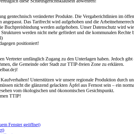
ertraglich diese Schiedsgerichtsklauseln abwehren!
g gentechnisch veränderter Produkte. Die Vergaberichtlinien im öffe
 angepasst. Das Tarifrecht wird aufgehoben und die Arbeitnehmerrecht
nd die Buchpreisbindung werden aufgehoben. Unser Datenschutz wird w
Strukturen werden nicht mehr gefördert und die kommunalen Rechte bes
l)
dagegen positioniert!
en Vertreter umfänglich Zugang zu den Unterlagen haben. Jedoch gibt es
ehmen, die Gemeinde oder Stadt zur TTIP-freien Zone zu erklären.
elbar.de)!
 Kaufverhalten! Unterstützen wir unsere regionale Produktion durch u
müssen nicht die glänzend gelackten Äpfel aus Fernost sein – ein norma
abgesehen vom ökologischen und ökonomischen Gesichtspunkt.
ommen TTIP!
uem Fenster geöffnet)
et)