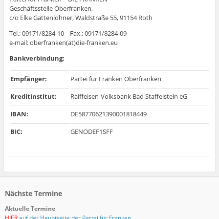
Geschäftsstelle Oberfranken,
c/o Elke Gattenlöhner, Waldstraße 55, 91154 Roth
Tel.: 09171/8284-10 Fax.: 09171/8284-09
e-mail: oberfranken(at)die-franken.eu
Bankverbindung:
Empfänger:
Partei für Franken Oberfranken
Kreditinstitut:
Raiffeisen-Volksbank Bad Staffelstein eG
IBAN:
DE58770621390001818449
BIC:
GENODEF1SFF
Nächste Termine
Aktuelle Termine
HIER
auf der Hauptseite der Partei für Franken