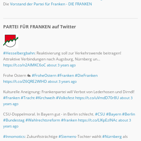
Die
Vorstand der Partei für Franken - DIE FRANKEN
PARTEI FÜR FRANKEN auf Twitter
#Hesselbergbahn
: Reaktivierung soll zur Verkehrswende beitragen!
Attraktive Verbindungen nach Augsburg, Nürnberg un…
https://t.co/n2AIMKC6oC
about 3 years ago
Frohe Ostern 🐇
#FroheOstern
#Franken
#DieFranken
https://t.co/Z6QRE2WlHD
about 3 years ago
Kulturelle Aneignung: Frankenpartei will Verbot von Lederhosen und Dirndl!
#Franken
#Tracht
#Kirchweih
#Volksfest
https://t.co/uVmdD70r8U
about 3
years ago
CSU-Doppelmoral. In Bayern gut - in Berlin schlecht.
#CSU
#Bayern
#Berlin
#Bundestag
#Wahlrechtsreform
#franken
https://t.co/LlKpEzINAc
about 3
years ago
#Innomotics
: Zukunftsträchtige
#Siemens
-Tochter wählt
#Nürnberg
als