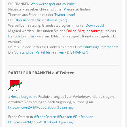
DIE FRANKEN-
Wahlwerbespot
auf
youtube
!
Neueste Presseberichte sind unter
Presse
zu finden.
Themen aus Franken mit der
Twitter-Liste
!
Die
Übersicht der Arbeitskreise (hier)
Werbeflyer, Satzung, Grundsatzprogramm unter
Downloads
!
Mitglied werden! Hier finden Sie den
Online-Mitgliedsantrag
und das
Beitrittsformular
(kann am Bildschirm ausgefüllt und so ausgedruckt
werden)
Helfen Sie der Partei für Franken mit Ihrer
Unterstützungsunterschrift
Die
Vorstand der Partei für Franken - DIE FRANKEN
PARTEI FÜR FRANKEN auf Twitter
#Hesselbergbahn
: Reaktivierung soll zur Verkehrswende beitragen!
Attraktive Verbindungen nach Augsburg, Nürnberg un…
https://t.co/n2AIMKC6oC
about 3 years ago
Frohe Ostern 🐇
#FroheOstern
#Franken
#DieFranken
https://t.co/Z6QRE2WlHD
about 3 years ago