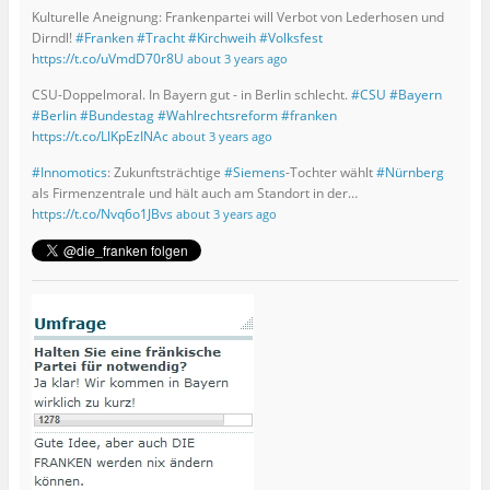
Kulturelle Aneignung: Frankenpartei will Verbot von Lederhosen und
Dirndl!
#Franken
#Tracht
#Kirchweih
#Volksfest
https://t.co/uVmdD70r8U
about 3 years ago
CSU-Doppelmoral. In Bayern gut - in Berlin schlecht.
#CSU
#Bayern
#Berlin
#Bundestag
#Wahlrechtsreform
#franken
https://t.co/LlKpEzINAc
about 3 years ago
#Innomotics
: Zukunftsträchtige
#Siemens
-Tochter wählt
#Nürnberg
als Firmenzentrale und hält auch am Standort in der…
https://t.co/Nvq6o1JBvs
about 3 years ago