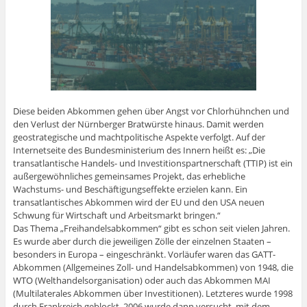
Diese beiden Abkommen gehen über Angst vor Chlorhühnchen und
den Verlust der Nürnberger Bratwürste hinaus. Damit werden
geostrategische und machtpolitische Aspekte verfolgt. Auf der
Internetseite des Bundesministerium des Innern heißt es: „Die
transatlantische Handels- und Investitionspartnerschaft (TTIP) ist ein
außergewöhnliches gemeinsames Projekt, das erhebliche
Wachstums- und Beschäftigungseffekte erzielen kann. Ein
transatlantisches Abkommen wird der EU und den USA neuen
Schwung für Wirtschaft und Arbeitsmarkt bringen.“
Das Thema „Freihandelsabkommen“ gibt es schon seit vielen Jahren.
Es wurde aber durch die jeweiligen Zölle der einzelnen Staaten –
besonders in Europa – eingeschränkt. Vorläufer waren das GATT-
Abkommen (Allgemeines Zoll- und Handelsabkommen) von 1948, die
WTO (Welthandelsorganisation) oder auch das Abkommen MAI
(Multilaterales Abkommen über Investitionen). Letzteres wurde 1998
durch Frankreich geblockt. 2006 wurde dann versucht, mit dem