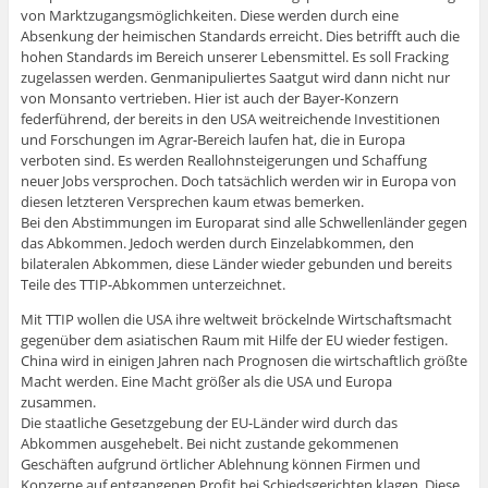
von Marktzugangsmöglichkeiten. Diese werden durch eine
Absenkung der heimischen Standards erreicht. Dies betrifft auch die
hohen Standards im Bereich unserer Lebensmittel. Es soll Fracking
zugelassen werden. Genmanipuliertes Saatgut wird dann nicht nur
von Monsanto vertrieben. Hier ist auch der Bayer-Konzern
federführend, der bereits in den USA weitreichende Investitionen
und Forschungen im Agrar-Bereich laufen hat, die in Europa
verboten sind. Es werden Reallohnsteigerungen und Schaffung
neuer Jobs versprochen. Doch tatsächlich werden wir in Europa von
diesen letzteren Versprechen kaum etwas bemerken.
Bei den Abstimmungen im Europarat sind alle Schwellenländer gegen
das Abkommen. Jedoch werden durch Einzelabkommen, den
bilateralen Abkommen, diese Länder wieder gebunden und bereits
Teile des TTIP-Abkommen unterzeichnet.
Mit TTIP wollen die USA ihre weltweit bröckelnde Wirtschaftsmacht
gegenüber dem asiatischen Raum mit Hilfe der EU wieder festigen.
China wird in einigen Jahren nach Prognosen die wirtschaftlich größte
Macht werden. Eine Macht größer als die USA und Europa
zusammen.
Die staatliche Gesetzgebung der EU-Länder wird durch das
Abkommen ausgehebelt. Bei nicht zustande gekommenen
Geschäften aufgrund örtlicher Ablehnung können Firmen und
Konzerne auf entgangenen Profit bei Schiedsgerichten klagen. Diese