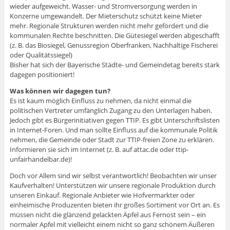
wieder aufgeweicht. Wasser- und Stromversorgung werden in
Konzerne umgewandelt. Der Mieterschutz schützt keine Mieter
mehr. Regionale Strukturen werden nicht mehr gefördert und die
kommunalen Rechte beschnitten. Die Gütesiegel werden abgeschafft
(z. B. das Biosiegel, Genussregion Oberfranken, Nachhaltige Fischerei
oder Qualitätssiegel)
Bisher hat sich der Bayerische Städte- und Gemeindetag bereits stark
dagegen positioniert!
Was können wir dagegen tun?
Es ist kaum möglich Einfluss zu nehmen, da nicht einmal die
politischen Vertreter umfänglich Zugang zu den Unterlagen haben.
Jedoch gibt es Bürgerinitiativen gegen TTIP. Es gibt Unterschriftslisten
in Internet-Foren. Und man sollte Einfluss auf die kommunale Politik
nehmen, die Gemeinde oder Stadt zur TTIP-freien Zone zu erklären.
Informieren sie sich im Internet (z. B. auf attac.de oder ttip-
unfairhandelbar.de)!
Doch vor Allem sind wir selbst verantwortlich! Beobachten wir unser
Kaufverhalten! Unterstützen wir unsere regionale Produktion durch
unseren Einkauf. Regionale Anbieter wie Hofvermarkter oder
einheimische Produzenten bieten ihr großes Sortiment vor Ort an. Es
müssen nicht die glänzend gelackten Äpfel aus Fernost sein – ein
normaler Apfel mit vielleicht einem nicht so ganz schönem Äußeren