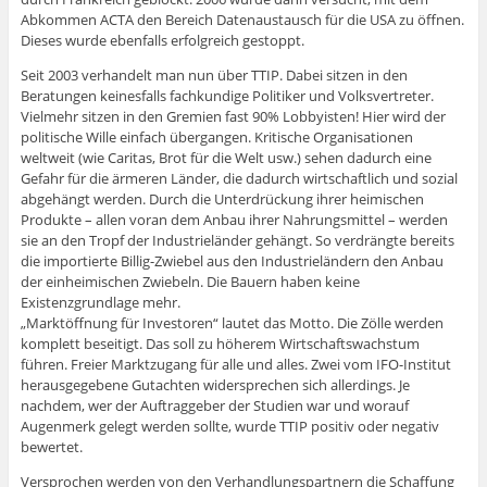
Abkommen ACTA den Bereich Datenaustausch für die USA zu öffnen.
Dieses wurde ebenfalls erfolgreich gestoppt.
Seit 2003 verhandelt man nun über TTIP. Dabei sitzen in den
Beratungen keinesfalls fachkundige Politiker und Volksvertreter.
Vielmehr sitzen in den Gremien fast 90% Lobbyisten! Hier wird der
politische Wille einfach übergangen. Kritische Organisationen
weltweit (wie Caritas, Brot für die Welt usw.) sehen dadurch eine
Gefahr für die ärmeren Länder, die dadurch wirtschaftlich und sozial
abgehängt werden. Durch die Unterdrückung ihrer heimischen
Produkte – allen voran dem Anbau ihrer Nahrungsmittel – werden
sie an den Tropf der Industrieländer gehängt. So verdrängte bereits
die importierte Billig-Zwiebel aus den Industrieländern den Anbau
der einheimischen Zwiebeln. Die Bauern haben keine
Existenzgrundlage mehr.
„Marktöffnung für Investoren“ lautet das Motto. Die Zölle werden
komplett beseitigt. Das soll zu höherem Wirtschaftswachstum
führen. Freier Marktzugang für alle und alles. Zwei vom IFO-Institut
herausgegebene Gutachten widersprechen sich allerdings. Je
nachdem, wer der Auftraggeber der Studien war und worauf
Augenmerk gelegt werden sollte, wurde TTIP positiv oder negativ
bewertet.
Versprochen werden von den Verhandlungspartnern die Schaffung