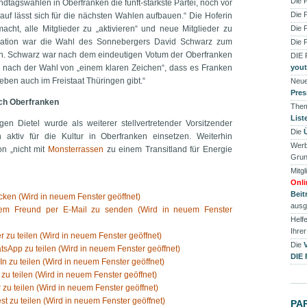
Die 
ndtagswahlen in Oberfranken die fünft-stärkste Partei, noch vor
Die 
uf lässt sich für die nächsten Wahlen aufbauen.“ Die Hoferin
cht, alle Mitglieder zu „aktivieren“ und neue Mitglieder zu
Die 
sation war die Wahl des Sonnebergers David Schwarz zum
Die 
den. Schwarz war nach dem eindeutigen Votum der Oberfranken
DIE
ch nach der Wahl von „einem klaren Zeichen“, dass es Franken
you
 eben auch im Freistaat Thüringen gibt.“
Neue
Pres
ch Oberfranken
Them
List
en Dietel wurde als weiterer stellvertretender Vorsitzender
Die
 aktiv für die Kultur in Oberfranken einsetzen. Weiterhin
Werb
on „nicht mit
Monsterrassen
zu einem Transitland für Energie
Grun
Mitgl
Onli
Beit
ken (Wird in neuem Fenster geöffnet)
ausg
nem Freund per E-Mail zu senden (Wird in neuem Fenster
Helfe
Ihre
er zu teilen (Wird in neuem Fenster geöffnet)
Die
tsApp zu teilen (Wird in neuem Fenster geöffnet)
DIE
In zu teilen (Wird in neuem Fenster geöffnet)
 zu teilen (Wird in neuem Fenster geöffnet)
 zu teilen (Wird in neuem Fenster geöffnet)
est zu teilen (Wird in neuem Fenster geöffnet)
PA