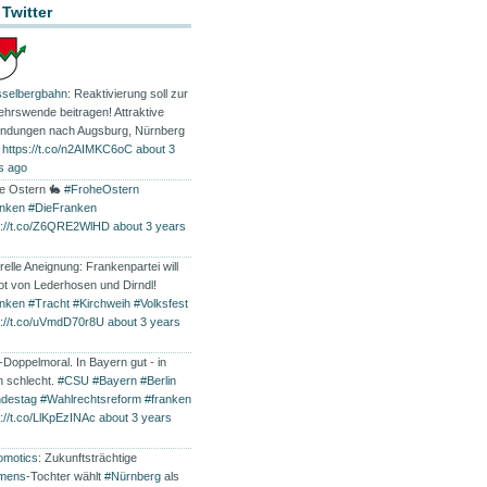
 Twitter
selbergbahn
: Reaktivierung soll zur
ehrswende beitragen! Attraktive
indungen nach Augsburg, Nürnberg
…
https://t.co/n2AIMKC6oC
about 3
s ago
e Ostern 🐇
#FroheOstern
nken
#DieFranken
s://t.co/Z6QRE2WlHD
about 3 years
relle Aneignung: Frankenpartei will
ot von Lederhosen und Dirndl!
nken
#Tracht
#Kirchweih
#Volksfest
s://t.co/uVmdD70r8U
about 3 years
Doppelmoral. In Bayern gut - in
in schlecht.
#CSU
#Bayern
#Berlin
destag
#Wahlrechtsreform
#franken
s://t.co/LlKpEzINAc
about 3 years
omotics
: Zukunftsträchtige
mens
-Tochter wählt
#Nürnberg
als