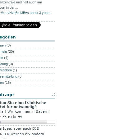
enzentrale und hält auch am
dort in der…
s://t.co/Nvq6o1JBvs
about 3 years
egorien
onen
(3)
emein
(20)
en
(4)
ndung
(3)
franken
(1)
semitteilung
(8)
en
(16)