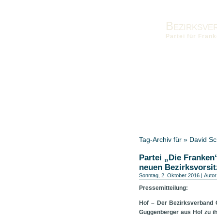
Bezirksve
Partei für Fra
Vorstand
Kontakt
Die Fra
Landesverband
Bezirksver
Tag-Archiv für » David S
Partei „Die Franken
neuen Bezirksvorsi
Sonntag, 2. Oktober 2016 | Autor
Pressemitteilung:
Hof – Der Bezirksverband O
Guggenberger aus Hof zu ih