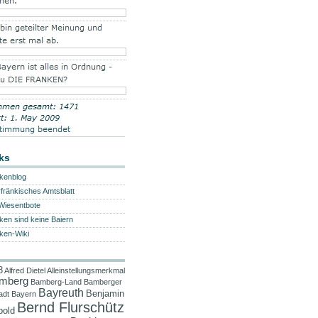
ks
kenblog
fränkisches Amtsblatt
Wiesentbote
ken sind keine Baiern
ken-Wiki
8
Alfred Dietel
Alleinstellungsmerkmal
mberg
Bamberg-Land
Bamberger
Bayreuth
Benjamin
adt
Bayern
Bernd Flurschütz
pold