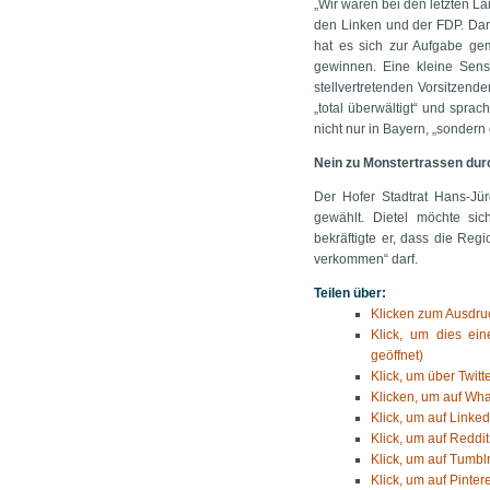
„Wir waren bei den letzten La
den Linken und der FDP. Dara
hat es sich zur Aufgabe gema
gewinnen. Eine kleine Sen
stellvertretenden Vorsitzen
„total überwältigt“ und spra
nicht nur in Bayern, „sondern
Nein zu Monstertrassen dur
Der Hofer Stadtrat Hans-Jürg
gewählt. Dietel möchte sich
bekräftigte er, dass die Regi
verkommen“ darf.
Teilen über:
Klicken zum Ausdruc
Klick, um dies ei
geöffnet)
Klick, um über Twitt
Klicken, um auf Wha
Klick, um auf Linked
Klick, um auf Reddit
Klick, um auf Tumblr
Klick, um auf Pinter