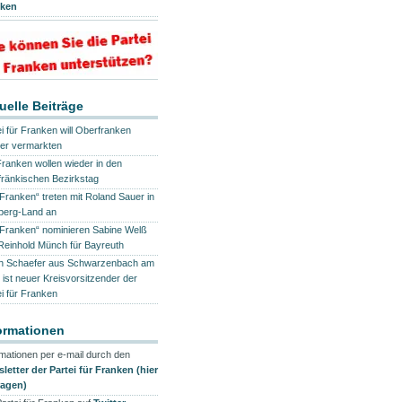
nken
uelle Beiträge
ei für Franken will Oberfranken
er vermarkten
Franken wollen wieder in den
fränkischen Bezirkstag
 Franken“ treten mit Roland Sauer in
erg-Land an
 Franken“ nominieren Sabine Welß
Reinhold Münch für Bayreuth
ch Schaefer aus Schwarzenbach am
 ist neuer Kreisvorsitzender der
ei für Franken
ormationen
rmationen per e-mail durch den
letter der Partei für Franken (hier
ragen)