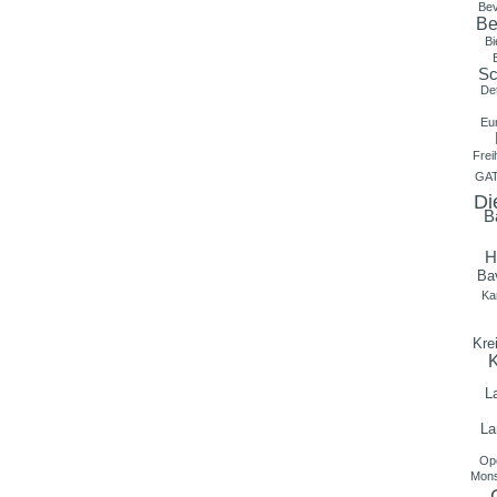
Bev
Be
Bi
Sc
Det
Eu
Fre
GAT
Di
B
H
Ba
Ka
Kre
K
L
La
Op
Mons