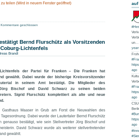
 zu teilen (Wird in neuem Fenster geöffnet)
auf
Kommentare geschlossen
#Hes
Verk
Verb
estätigt Bernd Flurschütz als Vorsitzenden
un
 Coburg-Lichtenfels
year
reas Brandl
Froh
#Fra
http
ago
Lichtenfels der Partei für Franken – Die Franken hat
Kultu
nd gewählt. Dabei wurde der bisherige Kreisvorsitzender
Verb
utertal in seinem Amt bestätigt. Die Mitglieder des
#Fra
 Jörg Bischof und David Schwarz zu seinen beiden
http
tretern. Sigrid Flurschütz komplettiert als alte und neue
ago
nd.
CSU-
Berl
m Gasthaus Maaser in Grub am Forst die Neuwahlen des
#Bun
 Tagesordnung. Dabei wurde der Lautertaler Bernd Flurschütz
http
 genauso bestätigt, wie sein Stellvertreter Jörg Bischof und
ago
meisterin. David Schwarz wurde als weiterer stellvertretender
#Inn
tand gewählt.
#Sie