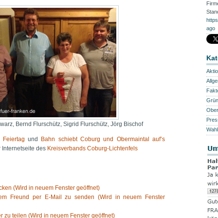
Firm
Stan
http
ago
Kat
Akti
Allg
Fakt
Grü
Ober
Pres
warz, Bernd Flurschütz, Sigrid Flurschütz, Jörg Bischof
Wahl
 Feiertag
und
Bahn schiebt Coburg und Obermaintal auf’s
 Internetseite des
Kreisverbands Coburg-Lichtenfels
ken (Wird in neuem Fenster geöffnet)
nem Freund per E-Mail zu senden (Wird in neuem Fenster
er zu teilen (Wird in neuem Fenster geöffnet)