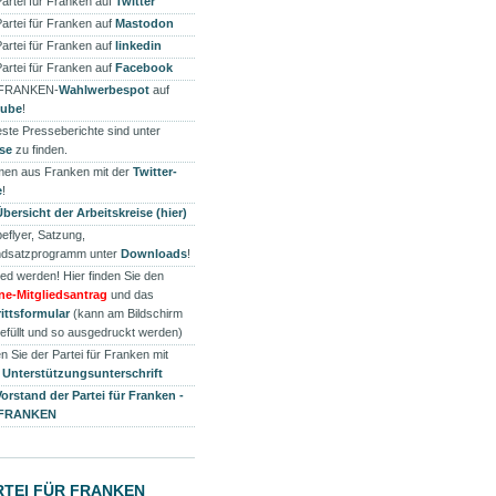
Partei für Franken auf
Twitter
Partei für Franken auf
Mastodon
Partei für Franken auf
linkedin
Partei für Franken auf
Facebook
 FRANKEN-
Wahlwerbespot
auf
tube
!
ste Presseberichte sind unter
se
zu finden.
en aus Franken mit der
Twitter-
e
!
Übersicht der Arbeitskreise (hier)
eflyer, Satzung,
dsatzprogramm unter
Downloads
!
ied werden! Hier finden Sie den
ne-Mitgliedsantrag
und das
rittsformular
(kann am Bildschirm
efüllt und so ausgedruckt werden)
n Sie der Partei für Franken mit
r
Unterstützungsunterschrift
Vorstand der Partei für Franken -
 FRANKEN
RTEI FÜR FRANKEN