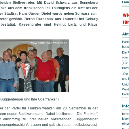
Fra
eiden Stellvertreter. Mit David Schwarz aus Sonneberg
nke aus dem fränkischen Teil Thüringens ein Amt bei der
fer Stadtrat Hans-Jürgen Dietel wurde neben Schwarz zum
treter gewählt. Bernd Flurschütz aus Lautertal bei Coburg
bestätigt. Kassenprüfer sind Helmut Lärtz und Klaus
Akt
Part
bess
Die 
ober
„Die
Bamb
„Die
und 
Ulri
Wald
Part
 Guggenberger und Ihre Oberfranken)
Inf
der der Partei für Franken wählten am 23. September in der
ihren neuen Bezirksvorstand. Dabei bestimmten „Die Franken“
Info
News
 einstimmig zu ihrer neuen Vorsitzenden. Guggenberger
eint
tgegengebrachte Vertrauen und gab sich betont selbstbewusst: