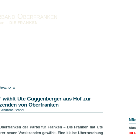
rband Oberfranken
nken – DIE FRANKEN
nken vor Ort
Impressum
Datenschutzerklärung
Downloads
band MFR
Bezirksverband UFR
chwarz «
“ wählt Ute Guggenberger aus Hof zur
tzenden von Oberfranken
:
Andreas Brandl
Näc
berfranken der Partei für Franken – Die Franken hat Ute
Aktu
rer neuen Vorsitzenden gewählt. Eine kleine Überraschung
HIE