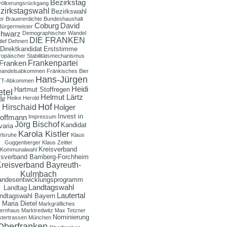
Bezirkstag
ölkerungsrückgang
zirkstagswahl
Bezirkswahl
er
Brauererdichte
Bundeshaushalt
Coburg
David
Bürgermeister
hwarz
Demographischer Wandel
DIE FRANKEN
lef Dehnert
Direktkandidat
Erststimme
ropäischer Stabilitätsmechanismus
Frankenpartei
Franken
ihandelsabkommen
Fränkisches Bier
Hans-Jürgen
T-Abkommen
Heidi
Hartmut Stoffregen
etel
Helmut Lärtz
är
Heike Herold
Hof
Hirschaid
Holger
Invest in
offmann
Impressum
Jörg Bischof
Kandidat
varia
Karola Kistler
rlsruhe
Klaus
Guggenberger
Klaus Zeitler
Kreisverband
Kommunalwahl
isverband Bamberg-Forchheim
reisverband Bayreuth-
Kulmbach
andesentwicklungsprogramm
Landtagswahl
Landtag
Lautertal
ndtagswahl Bayern
Maria Dietel
Markgräfliches
ernhaus
Marktredwitz
Max Tetzner
Nominierung
tertrassen
München
Oberfranken