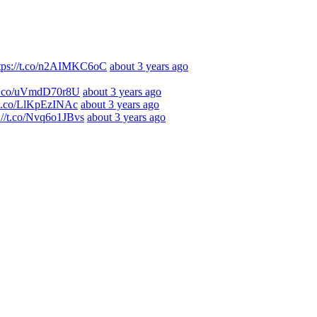
tps://t.co/n2AIMKC6oC
about 3 years ago
//t.co/uVmdD70r8U
about 3 years ago
//t.co/LlKpEzINAc
about 3 years ago
s://t.co/Nvq6o1JBvs
about 3 years ago