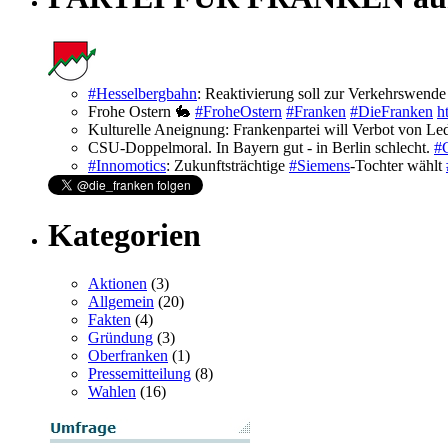
#Hesselbergbahn
: Reaktivierung soll zur Verkehrswend
Frohe Ostern 🐇
#FroheOstern
#Franken
#DieFranken
h
Kulturelle Aneignung: Frankenpartei will Verbot von L
CSU-Doppelmoral. In Bayern gut - in Berlin schlecht.
#
#Innomotics
: Zukunftsträchtige
#Siemens
-Tochter wählt
Kategorien
Aktionen
(3)
Allgemein
(20)
Fakten
(4)
Gründung
(3)
Oberfranken
(1)
Pressemitteilung
(8)
Wahlen
(16)