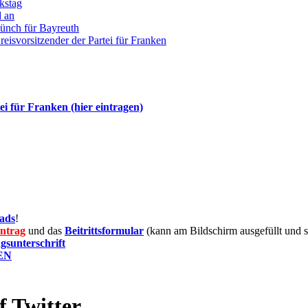
kstag
d an
ünch für Bayreuth
isvorsitzender der Partei für Franken
ei für Franken (hier eintragen)
ads
!
antrag
und das
Beitrittsformular
(kann am Bildschirm ausgefüllt und 
gsunterschrift
KEN
Twitter