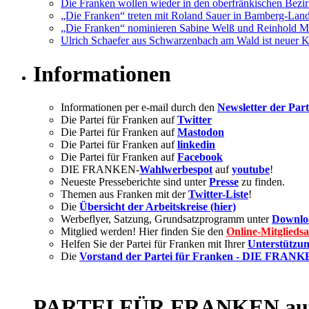
Die Franken wollen wieder in den oberfränkischen Bezir
„Die Franken“ treten mit Roland Sauer in Bamberg-Lan
„Die Franken“ nominieren Sabine Welß und Reinhold M
Ulrich Schaefer aus Schwarzenbach am Wald ist neuer Kre
Informationen
Informationen per e-mail durch den
Newsletter der Part
Die Partei für Franken auf
Twitter
Die Partei für Franken auf
Mastodon
Die Partei für Franken auf
linkedin
Die Partei für Franken auf
Facebook
DIE FRANKEN-
Wahlwerbespot
auf
youtube
!
Neueste Presseberichte sind unter
Presse
zu finden.
Themen aus Franken mit der
Twitter-Liste
!
Die
Übersicht der Arbeitskreise (hier)
Werbeflyer, Satzung, Grundsatzprogramm unter
Downlo
Mitglied werden! Hier finden Sie den
Online-Mitglieds
Helfen Sie der Partei für Franken mit Ihrer
Unterstützun
Die
Vorstand der Partei für Franken - DIE FRAN
PARTEI FÜR FRANKEN auf 