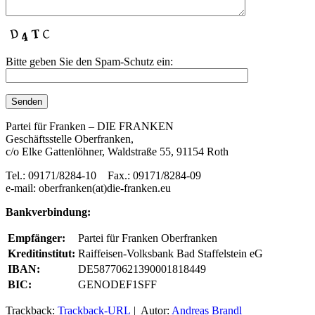
Bitte geben Sie den Spam-Schutz ein:
Partei für Franken – DIE FRANKEN
Geschäftsstelle Oberfranken,
c/o Elke Gattenlöhner, Waldstraße 55, 91154 Roth
Tel.: 09171/8284-10 Fax.: 09171/8284-09
e-mail: oberfranken(at)die-franken.eu
Bankverbindung:
Empfänger:
Partei für Franken Oberfranken
Kreditinstitut:
Raiffeisen-Volksbank Bad Staffelstein eG
IBAN:
DE58770621390001818449
BIC:
GENODEF1SFF
Trackback:
Trackback-URL
| Autor:
Andreas Brandl