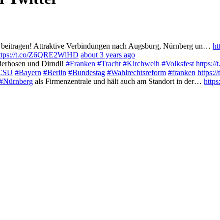
e beitragen! Attraktive Verbindungen nach Augsburg, Nürnberg un…
ht
ttps://t.co/Z6QRE2WlHD
about 3 years ago
ederhosen und Dirndl!
#Franken
#Tracht
#Kirchweih
#Volksfest
https:
CSU
#Bayern
#Berlin
#Bundestag
#Wahlrechtsreform
#franken
https:
#Nürnberg
als Firmenzentrale und hält auch am Standort in der…
http